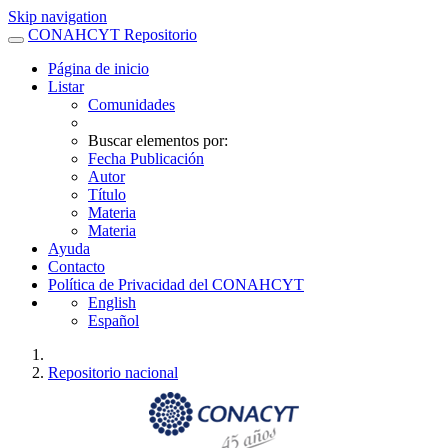
Skip navigation
CONAHCYT Repositorio
Página de inicio
Listar
Comunidades
Buscar elementos por:
Fecha Publicación
Autor
Título
Materia
Materia
Ayuda
Contacto
Política de Privacidad del CONAHCYT
English
Español
Repositorio nacional