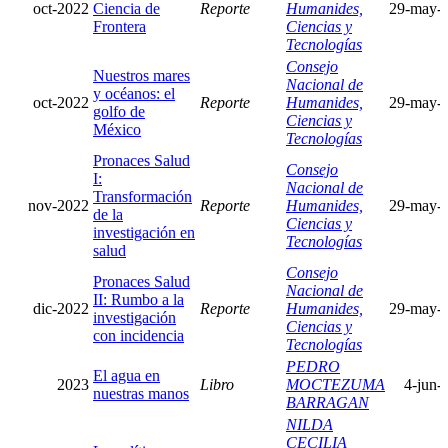
oct-2022
Ciencia de
Reporte
Humanides,
29-may-
Frontera
Ciencias y
Tecnologías
Consejo
Nuestros mares
Nacional de
y océanos: el
oct-2022
Reporte
Humanides,
29-may-
golfo de
Ciencias y
México
Tecnologías
Pronaces Salud
Consejo
I:
Nacional de
Transformación
nov-2022
Reporte
Humanides,
29-may-
de la
Ciencias y
investigación en
Tecnologías
salud
Consejo
Pronaces Salud
Nacional de
II: Rumbo a la
dic-2022
Reporte
Humanides,
29-may-
investigación
Ciencias y
con incidencia
Tecnologías
PEDRO
El agua en
2023
Libro
MOCTEZUMA
4-jun-
nuestras manos
BARRAGAN
NILDA
CECILIA