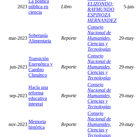
La política
ELIZONDO
;
2023
pública en
Libro
5-jun-
RAYMUNDO
ciencia
ESPINOZA
HERNANDEZ
Consejo
Nacional de
Soberanía
mar-2023
Reporte
Humanides,
29-may-
Alimentaria
Ciencias y
Tecnologías
Consejo
Transición
Nacional de
Energética y
jun-2023
Reporte
Humanides,
29-may-
Cambio
Ciencias y
Climático
Tecnologías
Consejo
Hacía una
Nacional de
reforma
sep-2023
Reporte
Humanides,
29-may-
educativa
Ciencias y
integral
Tecnologías
Consejo
Nacional de
Memoria
nov-2023
Reporte
Humanides,
29-may-
histórica
Ciencias y
Tecnologías