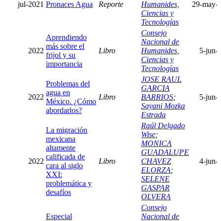
jul-2021
Pronaces Agua
Reporte
Humanides,
29-may-
Ciencias y
Tecnologías
Consejo
Aprendiendo
Nacional de
más sobre el
2022
Libro
Humanides,
5-jun-
frijol y su
Ciencias y
importancia
Tecnologías
JOSE RAUL
Problemas del
GARCIA
agua en
2022
Libro
BARRIOS
;
5-jun-
México. ¿Cómo
Sayani Mozka
abordarlos?
Estrada
Raúl Delgado
La migración
Wise
;
mexicana
MONICA
altamente
GUADALUPE
calificada de
2022
Libro
CHAVEZ
4-jun-
cara al siglo
ELORZA
;
XXI:
SELENE
problemática y
GASPAR
desafíos
OLVERA
Consejo
Especial
Nacional de