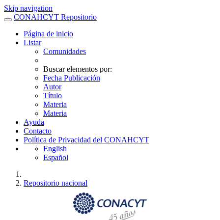
Skip navigation
CONAHCYT Repositorio
Página de inicio
Listar
Comunidades
Buscar elementos por:
Fecha Publicación
Autor
Título
Materia
Materia
Ayuda
Contacto
Política de Privacidad del CONAHCYT
English
Español
Repositorio nacional